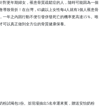
針對更年期婦女，罹患骨質疏鬆症的人，隨時可能因為一個
導致骨折！在台灣，65歲以上女性每4人就有1個人罹患骨
，一年之內因行動不便引發併發死亡的機率更高達15％。唯
才可以真正做到全方位的骨質健康保養。
測
奶粉試喝包1份。並現場抽出5名幸運來賓，贈送安怡奶粉