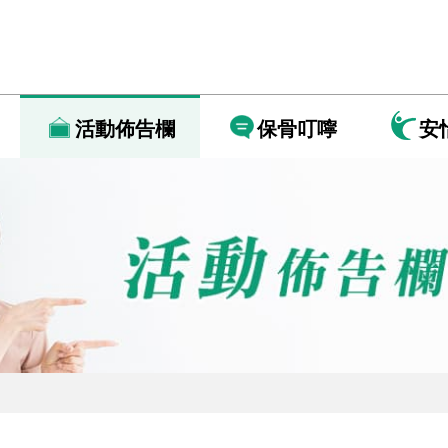
活動佈告欄
保骨叮嚀
安