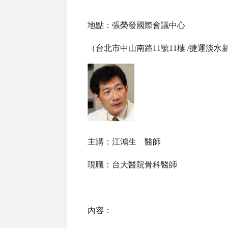
地點：張榮發國際會議中心
（台北市中山南路11號11樓 /捷運淡
主講：江鴻生 醫師
現職：台大醫院骨科醫師
內容：