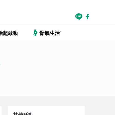
+
怡超敢動
骨氣生活