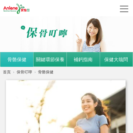
骨骼保健
關鍵環節保養
補鈣指南
保健大哉問
首頁
保骨叮嚀
骨骼保健