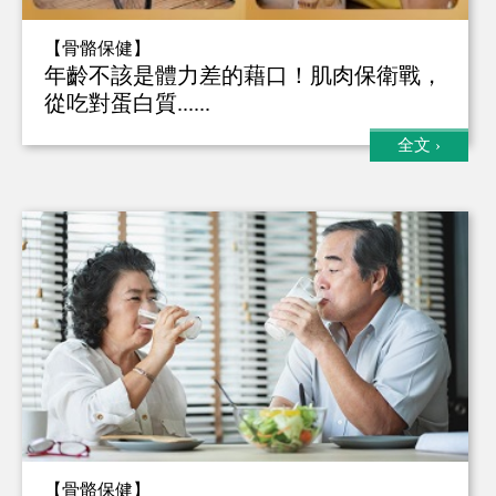
【骨骼保健】
年齡不該是體力差的藉口！肌肉保衛戰，
從吃對蛋白質......
全文
›
【骨骼保健】