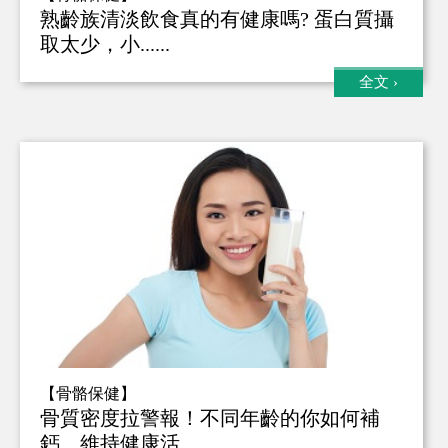
熟齡族清淡飲食真的有健康嗎? 蛋白質攝
取太少，小......
全文
›
【骨骼保健】
骨質密度拉警報！不同年齡的你如何補
鈣、維持健康活......