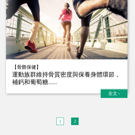
【骨骼保健】
運動族群維持骨質密度與保養身體環節，
補鈣和葡萄糖......
全文
›
1
2