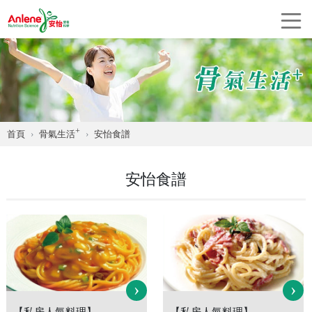
+
首頁
骨氣生活
安怡食譜
安怡食譜
›
›