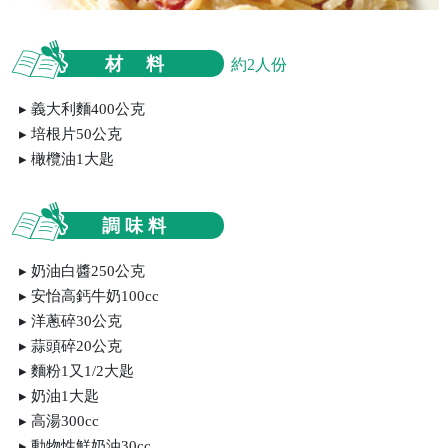
材 料
約2人份
義大利麵400公克
培根片50公克
橄欖油1大匙
調 味 料
奶油白醬250公克
安怡高鈣牛奶100cc
洋蔥碎30公克
蒜頭碎20公克
麵粉1又1/2大匙
奶油1大匙
高湯300cc
動物性鮮奶油30cc