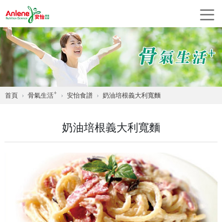
+
首頁
骨氣生活
安怡食譜
奶油培根義大利寬麵
奶油培根義大利寬麵