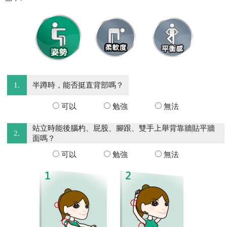
1.
半蹲時，能否挺直背部嗎？
可以
勉強
無法
站立時能後腦杓、屁股、腳跟、雙手上舉背靠牆貼平牆
2.
面嗎？
可以
勉強
無法