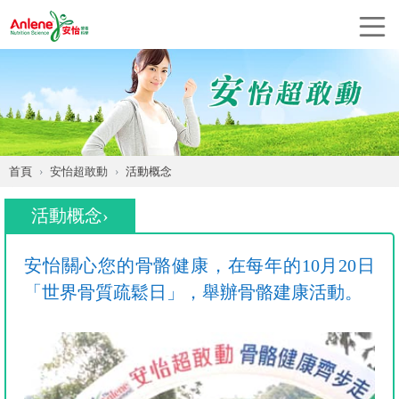
首頁
安怡超敢動
活動概念
活動概念›
安怡關心您的骨骼健康，在每年的10月20日
「世界骨質疏鬆日」，舉辦骨骼建康活動。