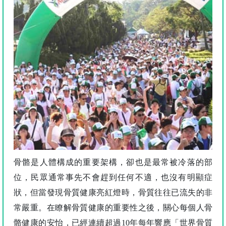
骨骼是人體構成的重要架構，卻也是最常被冷落的部
位，民眾通常事先不會趕到任何不適，也沒有明顯症
狀，但當發現骨質健康亮紅燈時，骨質往往已流失的非
常嚴重。在瞭解骨質健康的重要性之後，關心每個人骨
骼健康的安怡，已經連續超過10年每年響應「世界骨質