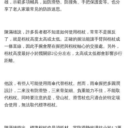
雄，示範多項輔具，如防滑墊、防撞角、手把保護套等。也分
享了老人家最常見的防跌迷思。
陳滿雄說，許多長者都不知道如何使用枴杖，常常不是握反
了，就是枴杖高度太高或太低。正確的握法能讓手臂與枴杖成
一條直線，因此手腕會壓在握把與枴杖軸心的交接處。另外，
枴杖高度最好小於髖關節2公分左右，太高或太低都會影響步行
距離。
他說，有些人可能使用雨傘代替枴杖。然而，雨傘握把多圓潤
設計，二來沒有防滑墊，三來骨架細、負重能力不佳，不能取
代枴杖。同時要注意的是，登山杖、滑雪杖也只適合於特定場
合使用，無法取代標準枴杖。
陳滿雄指出，標準枴杖也是消耗材，當防滑墊的溝紋小於1.2厘