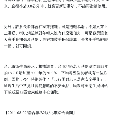
米、直徑小於3.8公分時，就應更新防滑墊，不能再繼續使用。
另外，許多長者都會在家穿拖鞋，可是拖鞋易滑，不如只穿上
止滑襪。喇叭鎖雖然對年輕人沒有什麼殺傷力，可是容易讓老
人家手腕扭傷及跌倒，最好加裝手把保護套，長者用手指輕輕
一點，就可開鎖。
台北市衛生局表示，根據調查，台灣地區老人跌倒率從1999年
的18.7％增加至2005年的20.5％，平均每五位長者就有一位跌
倒。因此，今年特別製作了「步行困難老人居家安全手冊」，
呈現生活中常見且容易忽略的不安全點。民眾可至衛生局網站
下載或至12區健康服務中心領取。
【2011-08-02/聯合報/B2版/北市綜合新聞】